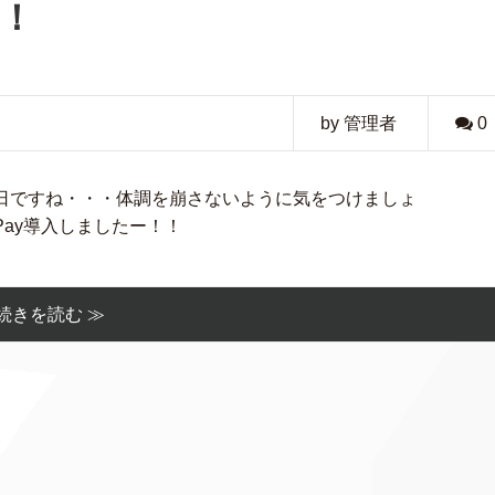
た！
by 管理者
0
日ですね・・・体調を崩さないように気をつけましょ
Pay導入しましたー！！
続きを読む ≫